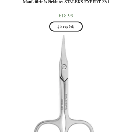
Manikiūrinės žirklutės STALEKS EXPERT 22/1
€
18.99
Į krepšelį