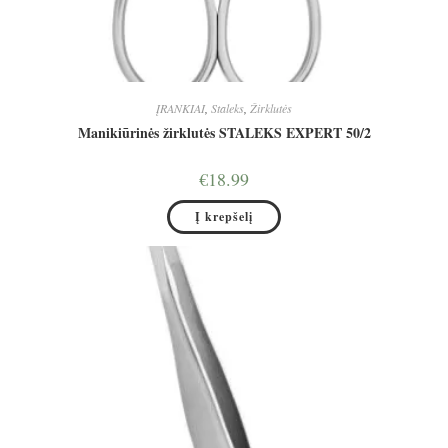
ĮRANKIAI
,
Staleks
,
Žirklutės
Manikiūrinės žirklutės STALEKS EXPERT 50/2
€
18.99
Į krepšelį