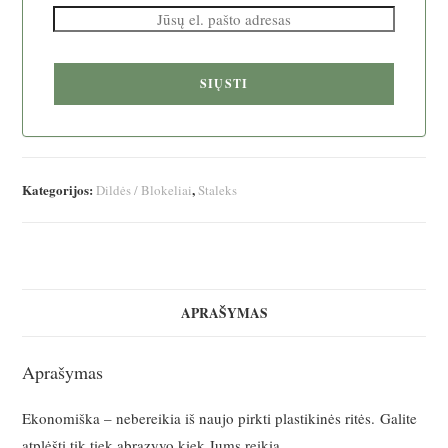
SIŲSTI
Kategorijos:
,
Dildės / Blokeliai
Staleks
APRAŠYMAS
Aprašymas
Ekonomiška – nebereikia iš naujo pirkti plastikinės ritės. Galite
atplėšti tik tiek abrazyvo kiek Jums reikia.