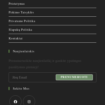
Pristatymas
Pirkimo Taisyklės
Privatumo Politika
Slapukų Politika
Kontaktai
Naujienlaiskis
Prenumeruokite naujienlaiškį ir gaukite ypatingus
pasiūlymus pirmieji!
PRENUMERUOTI
Sekite Mus