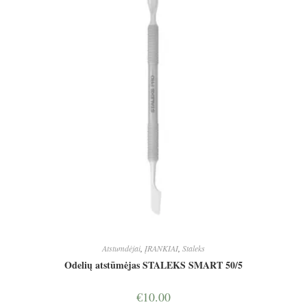
Atstumdėjai
,
ĮRANKIAI
,
Staleks
Odelių atstūmėjas STALEKS SMART 50/5
€
10.00