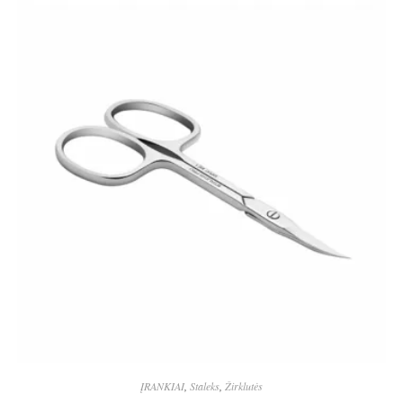
ĮRANKIAI
,
Staleks
,
Žirklutės