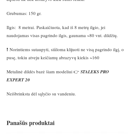
Grubumas: 150 gr.
Ilgis: 8 metrai. Paskaičiuota, kad iš 8 metrų ilgio, jei
naudojamas visas pagrindo ilgis, gaunama ~80 vnt. dildžių.
❗ Norintiems sutaupyti, siūloma klijuoti ne visą pagrindo ilgį, o
pusę, tokiu atveju keičiamų abrazyvų kiekis ~160
Metalinė dildės bazė šiam modeliui 👉
STALEKS PRO
EXPERT 20
Neišbrinksta dėl sąlyčio su vandeniu.
Panašūs produktai