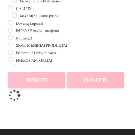
Priauginamos blakstienos
CALLUX
mazolių šalinimo putos
Dovanų kuponai
INTENSE bazės - naujiena!
Naujiena!
SKAITMENINIAI PRODUKTAI
Primeriai / Dehydratoriai
FREZOS ANTGALIAI
Kietmetalio
Deimantiniai
IEŠKOTI
IŠVALYTI
Liepsnelės
Silikoniniai
Korundiniai
Keramikiniai
Kairiarankėms
Rinkiniai
ĮRANKIAI
Staleks