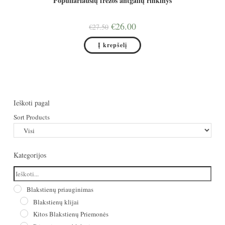
Populiariausių frezos antgalių rinkinys
Original
Current
€
26.00
€
27.50
price
price
was:
is:
Į krepšelį
€27.50.
€26.00.
Ieškoti pagal
Sort Products
Kategorijos
Blakstienų priauginimas
Blakstienų klijai
Kitos Blakstienų Priemonės