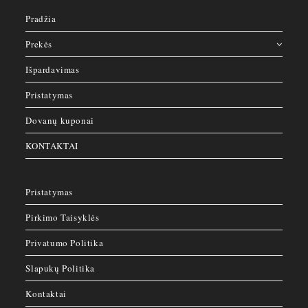
Teptukai
Pradžia
Papildomos prekės
Prekės
Dildės / Blokeliai
Žirklutės
Išpardavimas
Atstumdėjai
Pristatymas
Žnyplutės
Pedikiūrui
Dovanų kuponai
Lipdukai / Štampavimo plokštelės
KONTAKTAI
ROJA
Bazės
Top'ai
Pristatymas
Geliai
Pirkimo Taisyklės
Geliniai Lakai
Polygeliai
Privatumo Politika
Tipsai
Slapukų Politika
SALE
Be kategorijos
Kontaktai