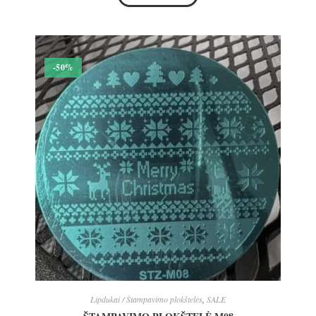
-50%
Lipdukai / Štampavimo plokštelės
,
SALE