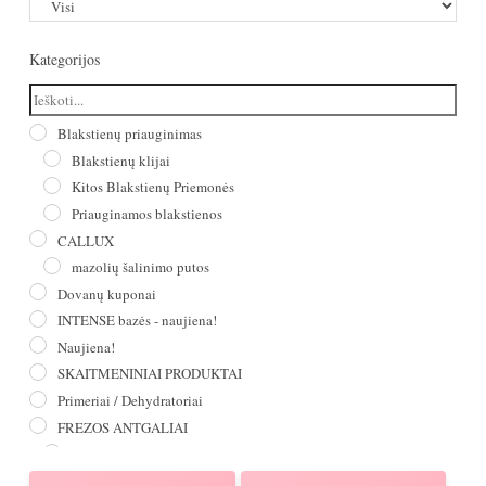
Kategorijos
Blakstienų priauginimas
Blakstienų klijai
Kitos Blakstienų Priemonės
Priauginamos blakstienos
CALLUX
mazolių šalinimo putos
Dovanų kuponai
INTENSE bazės - naujiena!
Naujiena!
SKAITMENINIAI PRODUKTAI
Primeriai / Dehydratoriai
FREZOS ANTGALIAI
Kietmetalio
Deimantiniai