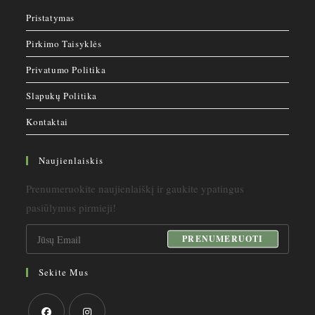
Top'ai
Pristatymas
Geliai
Pirkimo Taisyklės
Geliniai Lakai
Polygeliai
Privatumo Politika
Tipsai
Slapukų Politika
SALE
Be kategorijos
Kontaktai
Naujienlaiskis
Prenumeruokite naujienlaiškį ir gaukite ypatingus
pasiūlymus pirmieji!
PRENUMERUOTI
Sekite Mus