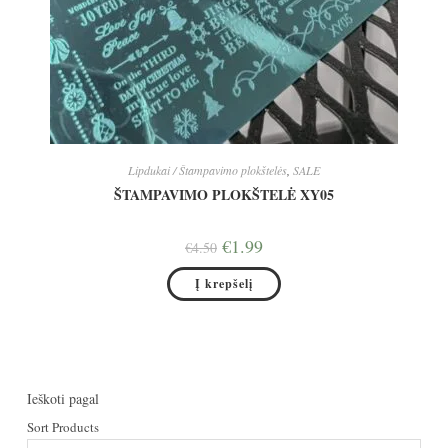
Lipdukai / Štampavimo plokštelės
,
SALE
ŠTAMPAVIMO PLOKŠTELĖ XY05
Original
Current
€
1.99
€
4.50
price
price
was:
is:
Į krepšelį
€4.50.
€1.99.
Ieškoti pagal
Sort Products