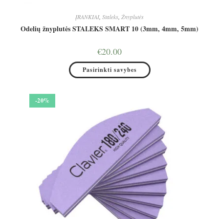
ĮRANKIAI
,
Staleks
,
Žnyplutės
Odelių žnyplutės STALEKS SMART 10 (3mm, 4mm, 5mm)
€
20.00
This
Pasirinkti savybes
product
has
multiple
variants.
The
-20%
options
may
be
chosen
on
the
product
page