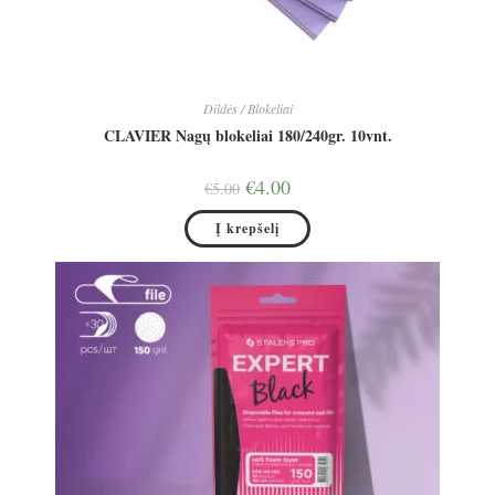
Dildės / Blokeliai
CLAVIER Nagų blokeliai 180/240gr. 10vnt.
Original
Current
€
4.00
€
5.00
price
price
was:
is:
Į krepšelį
€5.00.
€4.00.