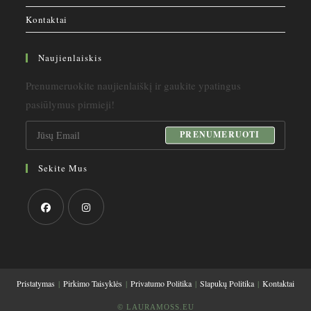
Kontaktai
Naujienlaiskis
Prenumeruokite naujienlaiškį ir gaukite ypatingus
pasiūlymus pirmieji!
PRENUMERUOTI
Sekite Mus
Opens
Opens
in
in
a
a
Pristatymas
Pirkimo Taisyklės
Privatumo Politika
Slapukų Politika
Kontaktai
new
new
tab
tab
© LAURAMOSS.EU