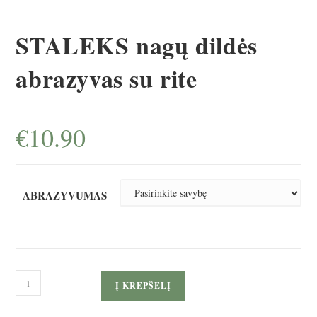
STALEKS nagų dildės
abrazyvas su rite
€
10.90
ABRAZYVUMAS
produkto
Į KREPŠELĮ
kiekis:
STALEKS