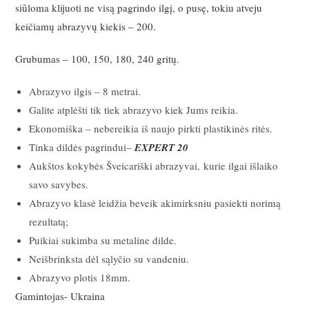
siūloma klijuoti ne visą pagrindo ilgį, o pusę, tokiu atveju
keičiamų abrazyvų kiekis – 200.
Grubumas – 100, 150, 180, 240 gritų.
Abrazyvo ilgis – 8 metrai.
Galite atplėšti tik tiek abrazyvo kiek Jums reikia.
Ekonomiška – nebereikia iš naujo pirkti plastikinės ritės.
Tinka dildės pagrindui–
EXPERT 20
Aukštos kokybės Šveicariški abrazyvai, kurie ilgai išlaiko
savo savybes.
Abrazyvo klasė leidžia beveik akimirksniu pasiekti norimą
rezultatą;
Puikiai sukimba su metaline dilde.
Neišbrinksta dėl sąlyčio su vandeniu.
Abrazyvo plotis 18mm.
Gamintojas- Ukraina