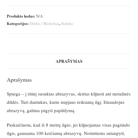
nagų
dildės
Produkto kodas:
N/A
abrazyvas
Kategorijos:
,
Dildės / Blokeliai
Staleks
su
rite
APRAŠYMAS
Aprašymas
Spurga – į ritinį susuktas
abrazyvas
, skirtas klijuoti ant metalinės
dildės. Turi dantukus, kurie nupjaus reikiamą ilgį. Išnaudojus
abrazyvą, galima įsigyti papildymą.
Paskaičiuota, kad iš 8 metrų ilgio, jei klijuojamas visas pagrindo
ilgis, gaunama 100 keičiamų abrazyvų. Norintiems sutaupyti,