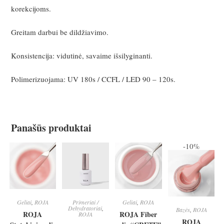
korekcijoms.
Greitam darbui be dildžiavimo.
Konsistencija: vidutinė, savaime išsilyginanti.
Polimerizuojama: UV 180s / CCFL / LED 90 – 120s.
Panašūs produktai
-10%
Geliai
,
ROJA
Primeriai /
Geliai
,
ROJA
Dehydratoriai
,
Bazės
,
ROJA
ROJA
ROJA Fiber
ROJA
ROJA