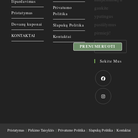
Išpardavimas
Privatumo
gaukite
Pristatymas
Politika
ypatingus
Dovanų kuponai
pasiūlymus
Slapukų Politika
pirmieji!
KONTAKTAI
Kontaktai
PRENUMERUOTI
Sekite Mus
Opens
in
a
Opens
new
in
tab
a
Pristatymas
Pirkimo Taisyklės
Privatumo Politika
Slapukų Politika
Kontaktai
new