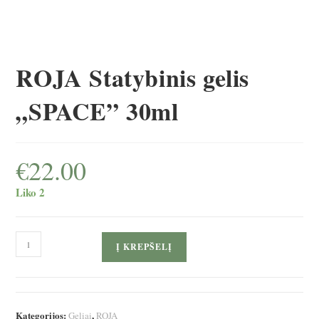
ROJA Statybinis gelis
„SPACE” 30ml
€
22.00
Liko 2
produkto
Į KREPŠELĮ
kiekis:
ROJA
Statybinis
gelis
Kategorijos:
,
Geliai
ROJA