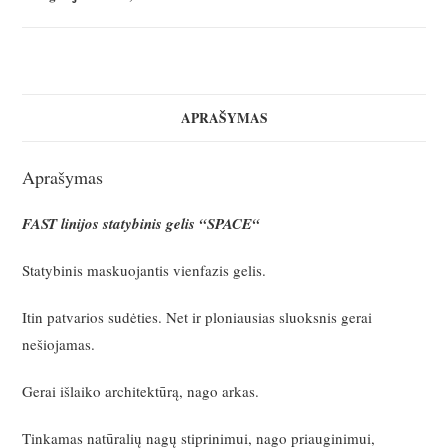
"SPACE"
30ml
APRAŠYMAS
Aprašymas
FAST linijos statybinis gelis “SPACE“
Statybinis maskuojantis vienfazis gelis.
Itin patvarios sudėties. Net ir ploniausias sluoksnis gerai
nešiojamas.
Gerai išlaiko architektūrą, nago arkas.
Tinkamas natūralių nagų stiprinimui, nago priauginimui,