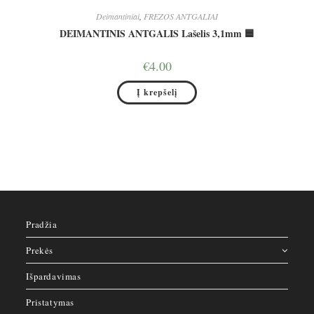
Deimantiniai
,
FREZOS ANTGALIAI
DEIMANTINIS ANTGALIS Lašelis 3,1mm 🟦
€
4.00
Į krepšelį
Pradžia
Prekės
Išpardavimas
Pristatymas