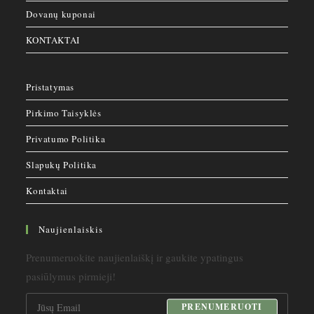
Dovanų kuponai
KONTAKTAI
Pristatymas
Pirkimo Taisyklės
Privatumo Politika
Slapukų Politika
Kontaktai
Naujienlaiskis
Prenumeruokite naujienlaiškį ir gaukite ypatingus
pasiūlymus pirmieji!
PRENUMERUOTI