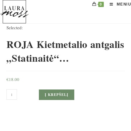
Skip
MENIU
0
to
content
Selected:
ROJA Kietmetalio antgalis
„Statinaitė“…
€
18.00
produkto
Į KREPŠELĮ
kiekis:
ROJA
Kietmetalio
antgalis
„Statinaitė“