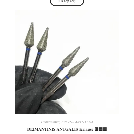
Į krepšelį
Deimantiniai
,
FREZOS ANTGALIAI
DEIMANTINIS ANTGALIS Kriaušė 🟥🟦🟩