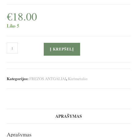
€
18.00
Liko 5
produkto
Į KREPŠELĮ
kiekis:
ROJA
Kietmetalio
antgalis
Kategorijos:
,
FREZOS ANTGALIAI
Kietmetalio
„Statinaitė“
🟩
APRAŠYMAS
Aprašymas