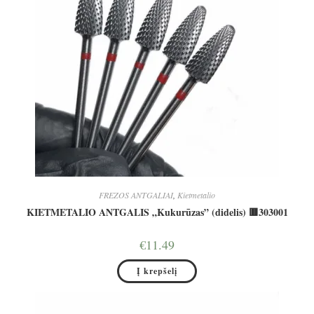
FREZOS ANTGALIAI
,
Kietmetalio
KIETMETALIO ANTGALIS „Kukurūzas” (didelis) 🟥303001
€
11.49
Į krepšelį