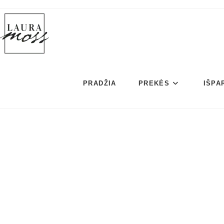
Skip
to
content
PRADŽIA
PREKĖS
IŠPA