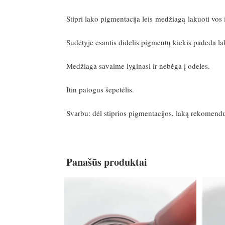
Stipri lako pigmentacija leis medžiagą lakuoti vos 
Sudėtyje esantis didelis pigmentų kiekis padeda la
Medžiaga savaime lyginasi ir nebėga į odeles.
Itin patogus šepetėlis.
Svarbu: dėl stiprios pigmentacijos, laką rekomen
Panašūs produktai