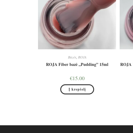
Bazės
,
ROJA
ROJA Fiber bazė „Pudding” 15ml
ROJA K
€
15.00
Į krepšelį