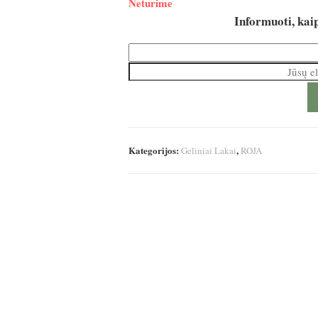
Neturime
Informuoti, kaip
Kategorijos:
,
Geliniai Lakai
ROJA