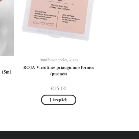
Papildomos prekės
,
ROJA
ROJA Viršutinės priauginimo formos
” 15ml
(pusinės)
nt
€
15.00
0.
Į krepšelį