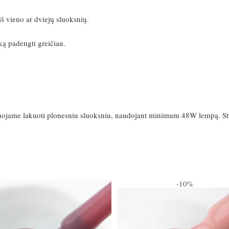
iš vieno ar dviejų sluoksnių.
ką padengti greičiau.
duojame lakuoti plonesniu sluoksniu, naudojant minimum 48W lempą. St
-10%