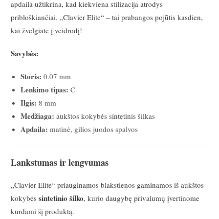
apdaila užtikrina, kad kiekviena stilizacija atrodys
pribloškiančiai. „Clavier Elite“ – tai prabangos pojūtis kasdien,
kai žvelgiate į veidrodį!
Savybės:
Storis:
0.07 mm
Lenkimo tipas:
C
Ilgis:
8 mm
Medžiaga:
aukštos kokybės sintetinis šilkas
Apdaila:
matinė, gilios juodos spalvos
Lankstumas ir lengvumas
„Clavier Elite“ priauginamos blakstienos gaminamos iš aukštos
sintetinio šilko
kokybės
, kurio daugybę privalumų įvertinome
kurdami šį produktą.