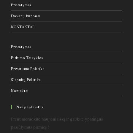
Pristatymas
Dovanų kuponai
KONTAKTAI
Pristatymas
Pirkimo Taisyklės
Privatumo Politika
Slapukų Politika
Kontaktai
Naujienlaiskis
Prenumeruokite naujienlaiškį ir gaukite ypatingus
pasiūlymus pirmieji!