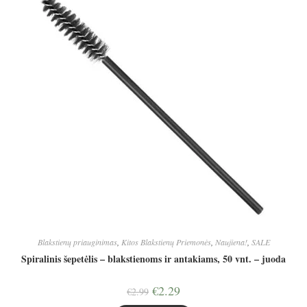
Blakstienų priauginimas
,
Kitos Blakstienų Priemonės
,
Naujiena!
,
SALE
Spiralinis šepetėlis – blakstienoms ir antakiams, 50 vnt. – juoda
Original
Current
€
2.29
€
2.99
price
price