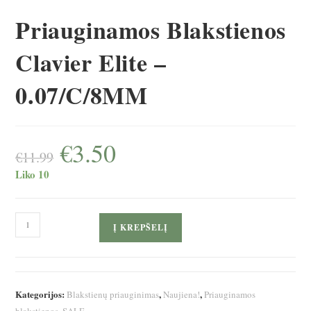
Priauginamos Blakstienos
Clavier Elite –
0.07/C/8MM
€
3.50
Original
Current
price
price
€
11.99
was:
is:
Liko 10
€11.99.
€3.50.
produkto
Į KREPŠELĮ
kiekis:
Priauginamos
Blakstienos
Clavier
Kategorijos:
,
,
Blakstienų priauginimas
Naujiena!
Priauginamos
Elite
,
blakstienos
SALE