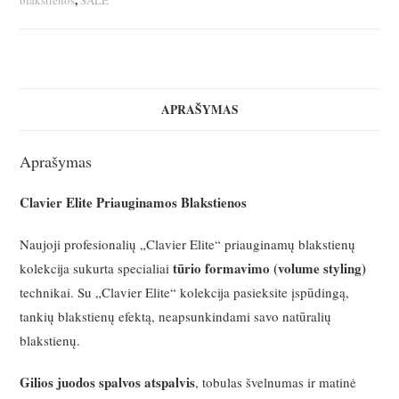
–
0.07/C/8MM
APRAŠYMAS
Aprašymas
Clavier Elite Priauginamos Blakstienos
Naujoji profesionalių „Clavier Elite“ priauginamų blakstienų
tūrio formavimo (volume styling)
kolekcija sukurta specialiai
technikai. Su „Clavier Elite“ kolekcija pasieksite įspūdingą,
tankių blakstienų efektą, neapsunkindami savo natūralių
blakstienų.
Gilios juodos spalvos atspalvis
, tobulas švelnumas ir matinė