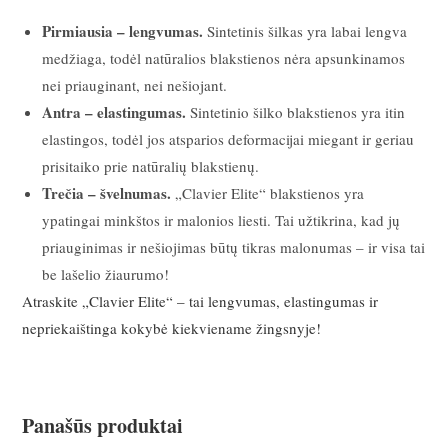
Pirmiausia – lengvumas.
Sintetinis šilkas yra labai lengva
medžiaga, todėl natūralios blakstienos nėra apsunkinamos
nei priauginant, nei nešiojant.
Antra – elastingumas.
Sintetinio šilko blakstienos yra itin
elastingos, todėl jos atsparios deformacijai miegant ir geriau
prisitaiko prie natūralių blakstienų.
Trečia – švelnumas.
„Clavier Elite“ blakstienos yra
ypatingai minkštos ir malonios liesti. Tai užtikrina, kad jų
priauginimas ir nešiojimas būtų tikras malonumas – ir visa tai
be lašelio žiaurumo!
Atraskite „Clavier Elite“ – tai lengvumas, elastingumas ir
nepriekaištinga kokybė kiekviename žingsnyje!
Panašūs produktai