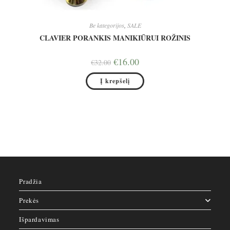
Be kategorijos
,
SALE
CLAVIER PORANKIS MANIKIŪRUI ROŽINIS
Original
Current
€
16.00
€
32.00
price
price
was:
is:
Į krepšelį
€32.00.
€16.00.
Pradžia
Prekės
Išpardavimas