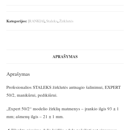
Manikiūrinės
žirklutės
STALEKS
Kategorijos:
,
,
ĮRANKIAI
Staleks
Žirklutės
EXPERT
50/2
APRAŠYMAS
Aprašymas
Profesionalios STALEKS žirklutės antnagio šalinimui, EXPERT
50/2, manikūrui, pedikiūrui.
„Expert 50/2“ modelio žirklių matmenys – įrankio ilgis 93 ± 1
mm; ašmenų ilgis – 21 ± 1 mm.
✔ Išlenkta pjovimo dalis leidžia odelę pašalinti net sinusuose.