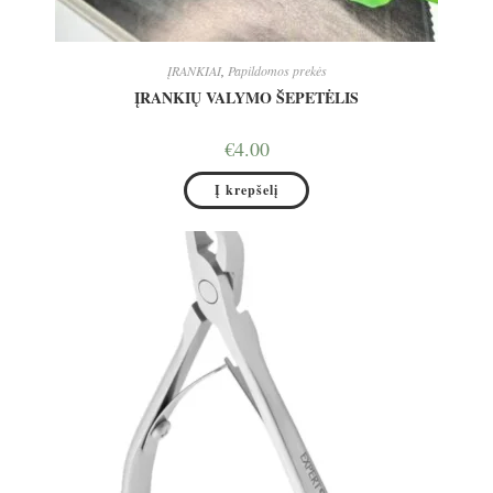
ĮRANKIAI
,
Papildomos prekės
ĮRANKIŲ VALYMO ŠEPETĖLIS
€
4.00
Į krepšelį