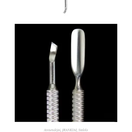
Atstumdėjai
,
ĮRANKIAI
,
Staleks