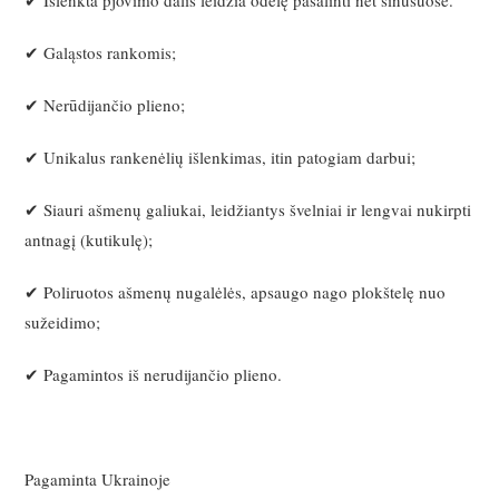
✔ Galąstos rankomis;
✔ Nerūdijančio plieno;
✔ Unikalus rankenėlių išlenkimas, itin patogiam darbui;
✔ Siauri ašmenų galiukai, leidžiantys švelniai ir lengvai nukirpti
antnagį (kutikulę);
✔ Poliruotos ašmenų nugalėlės, apsaugo nago plokštelę nuo
sužeidimo;
✔ Pagamintos iš nerudijančio plieno.
Pagaminta Ukrainoje