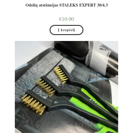
Odelių atstūmėjas STALEKS EXPERT 30/4.3
€
10.00
Į krepšelį