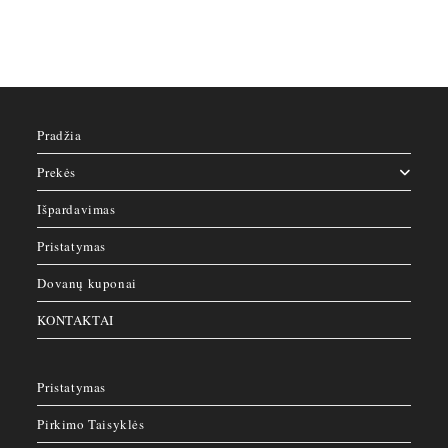
The
options
may
be
chosen
on
the
product
page
Pradžia
Prekės
Išpardavimas
Pristatymas
Dovanų kuponai
KONTAKTAI
Pristatymas
Pirkimo Taisyklės