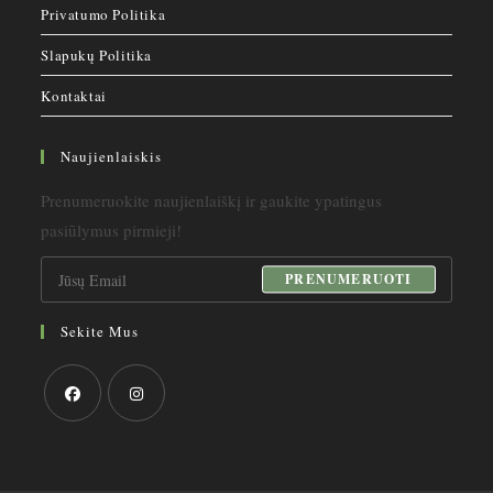
Privatumo Politika
Slapukų Politika
Kontaktai
Naujienlaiskis
Prenumeruokite naujienlaiškį ir gaukite ypatingus
pasiūlymus pirmieji!
PRENUMERUOTI
Sekite Mus
Opens
Opens
in
in
a
a