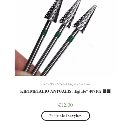
FREZOS ANTGALIAI
,
Kietmetalio
KIETMETALIO ANTGALIS „Eglutė” 407102 🟩🟥
€
12.00
This
Pasirinkti savybes
product
has
multiple
variants.