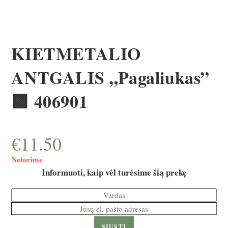
KIETMETALIO
ANTGALIS „Pagaliukas”
🟩 406901
€
11.50
Neturime
Informuoti, kaip vėl turėsime šią prekę
SIŲSTI