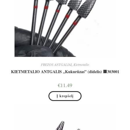
FREZOS ANTGALIAI
,
Kietmetalio
KIETMETALIO ANTGALIS „Kukurūzas” (didelis) 🟥303001
€
11.49
Į krepšelį