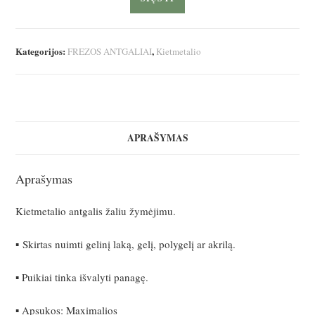
Kategorijos:
,
FREZOS ANTGALIAI
Kietmetalio
APRAŠYMAS
Aprašymas
Kietmetalio antgalis žaliu žymėjimu.
▪ Skirtas nuimti gelinį laką, gelį, polygelį ar akrilą.
▪ Puikiai tinka išvalyti panagę.
▪ Apsukos: Maximalios