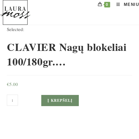
Skip
MENIU
0
to
content
Selected:
CLAVIER Nagų blokeliai
100/180gr.…
€
5.00
produkto
Į KREPŠELĮ
kiekis:
CLAVIER
Nagų
blokeliai
100/180gr.