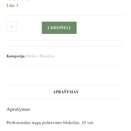
Liko 3
produkto
Į KREPŠELĮ
kiekis:
CLAVIER
Nagų
blokeliai
Kategorija:
Dildės / Blokeliai
100/180gr.
10vnt.
APRAŠYMAS
Aprašymas
Profesionalus nagų poliravimo blokeliai, 10 vnt.