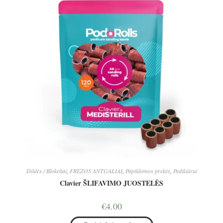
Dildės / Blokeliai
,
FREZOS ANTGALIAI
,
Papildomos prekės
,
Pedikiūrui
Clavier ŠLIFAVIMO JUOSTELĖS
€
4.00
This