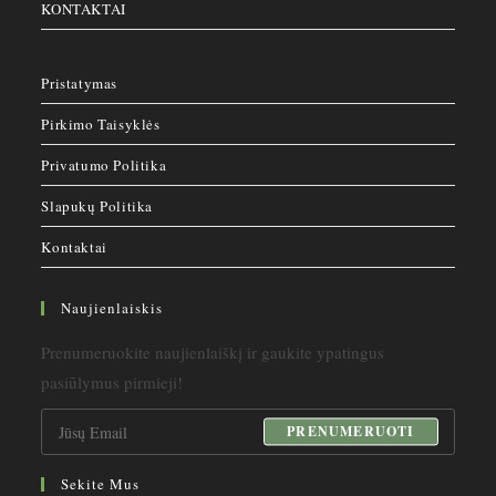
KONTAKTAI
Pristatymas
Pirkimo Taisyklės
Privatumo Politika
Slapukų Politika
Kontaktai
Naujienlaiskis
Prenumeruokite naujienlaiškį ir gaukite ypatingus
pasiūlymus pirmieji!
PRENUMERUOTI
Sekite Mus