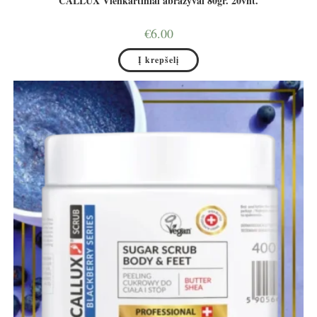
CALLUX Vienkartiniai abrazyvai 80gr. 20vnt.
€
6.00
Į krepšelį