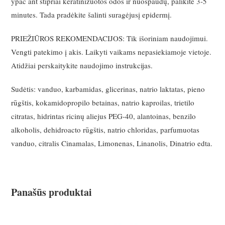
ypač ant stipriai keratinizuotos odos ir nuospaudų, palikite 3-5
minutes. Tada pradėkite šalinti suragėjusį epidermį.
PRIEŽIŪROS REKOMENDACIJOS: Tik išoriniam naudojimui.
Vengti patekimo į akis. Laikyti vaikams nepasiekiamoje vietoje.
Atidžiai perskaitykite naudojimo instrukcijas.
Sudėtis: vanduo, karbamidas, glicerinas, natrio laktatas, pieno
rūgštis, kokamidopropilo betainas, natrio kaproilas, trietilo
citratas, hidrintas ricinų aliejus PEG-40, alantoinas, benzilo
alkoholis, dehidroacto rūgštis, natrio chloridas, parfumuotas
vanduo, citralis Cinamalas, Limonenas, Linanolis, Dinatrio edta.
Panašūs produktai