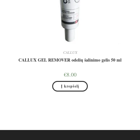
CALLUX
CALLUX GEL REMOVER odelių šalinimo gelis 50 ml
€
8.00
Į krepšelį