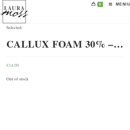
Skip
MENIU
0
to
content
Selected:
CALLUX FOAM 30% –…
€
14.00
Out of stock