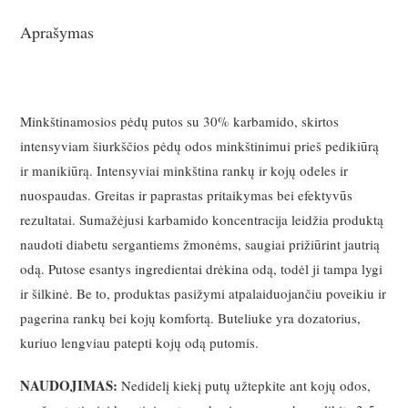
Aprašymas
Minkštinamosios pėdų putos su 30% karbamido, skirtos
intensyviam šiurkščios pėdų odos minkštinimui prieš pedikiūrą
ir manikiūrą. Intensyviai minkština rankų ir kojų odeles ir
nuospaudas. Greitas ir paprastas pritaikymas bei efektyvūs
rezultatai. Sumažėjusi karbamido koncentracija leidžia produktą
naudoti diabetu sergantiems žmonėms, saugiai prižiūrint jautrią
odą. Putose esantys ingredientai drėkina odą, todėl ji tampa lygi
ir šilkinė. Be to, produktas pasižymi atpalaiduojančiu poveikiu ir
pagerina rankų bei kojų komfortą. Buteliuke yra dozatorius,
kuriuo lengviau patepti kojų odą putomis.
NAUDOJIMAS:
Nedidelį kiekį putų užtepkite ant kojų odos,